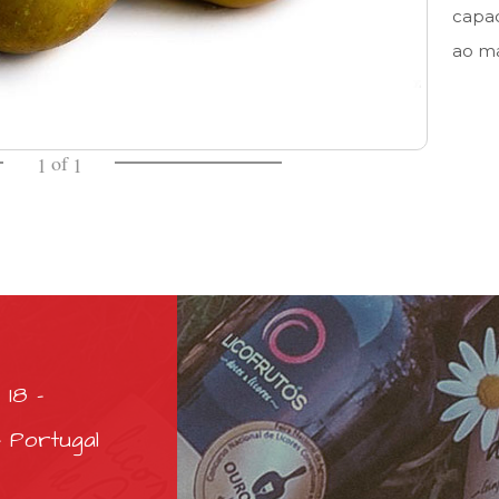
capac
ao ma
of
1
1
 18 -
 Portugal