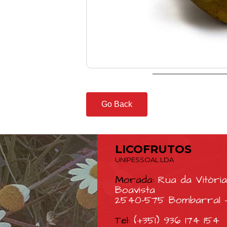
Go Back
LICOFRUTOS
UNIPESSOAL LDA
Morada:
Rua da Vitória
Boavista
2540-575 Bombarral -
Tel:
(+351) 936 174 154