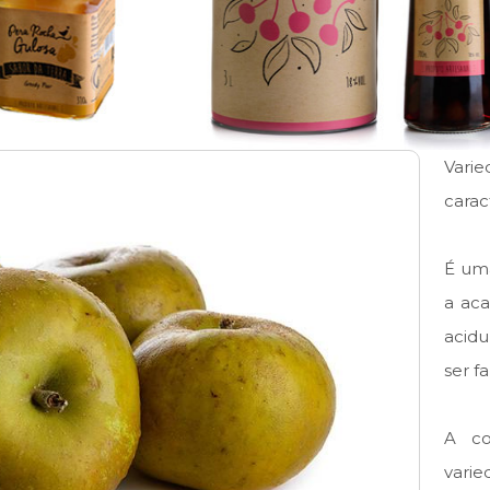
Vari
carac
É um
a aca
acidu
ser f
A co
vari